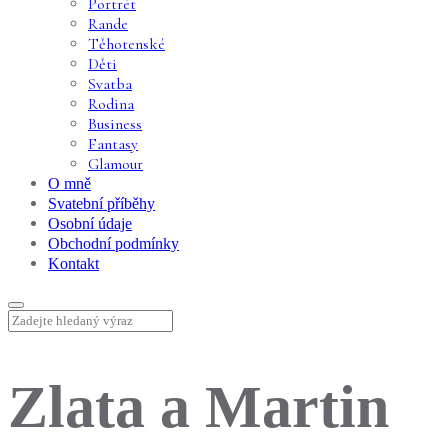
Portrét
Rande
Těhotenské
Děti
Svatba
Rodina
Business
Fantasy
Glamour
O mně
Svatební příběhy
Osobní údaje
Obchodní podmínky
Kontakt
Zlata a Martin