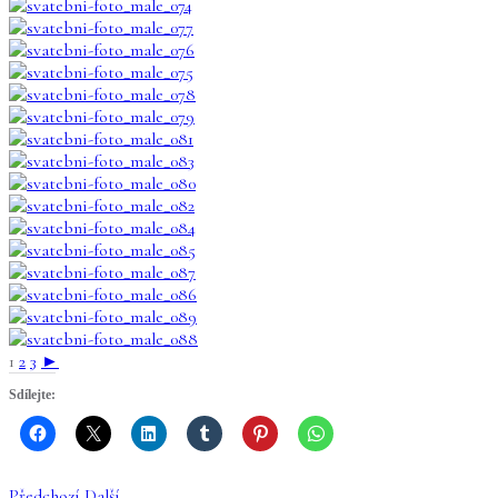
1
2
3
►
Sdílejte:
Předchozí
Další