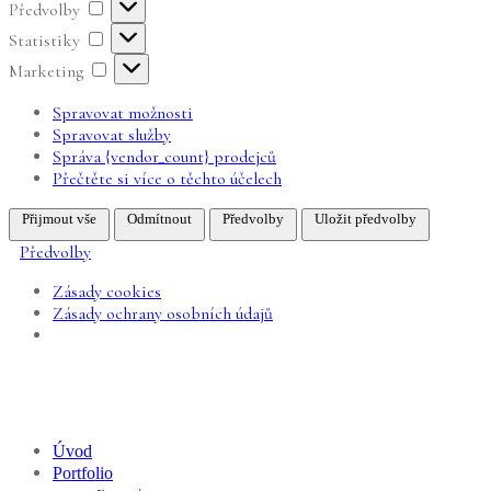
Předvolby
Předvolby
Statistiky
Statistiky
Marketing
Marketing
Spravovat možnosti
Spravovat služby
Správa {vendor_count} prodejců
Přečtěte si více o těchto účelech
Přijmout vše
Odmítnout
Předvolby
Uložit předvolby
Předvolby
Zásady cookies
Zásady ochrany osobních údajů
Úvod
Portfolio