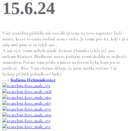
15.6.24
Vaše svatební příběhy mě zavedli až sem, na toto naprosto boží
místo, které si sama osobně nesu v srdci. Je tomu pět let, kdy i já a
můj muž jsme si tu řekli ano…
A ani 15.6. tomu nebylo jinak..Krásná Zlatuška řekla své ano
milému Marťovi. Nádherné místo jízdárny tomu dodalo tu nejhezčí
atmosféru. Počasí nám přálo a místa na focení byla, kam jen se
podíváš… Moc Vám oběma děkuji, že jsem mohla zvěčnit Váš
krásný příběh pohádkové lásky.
— v
Jízdárna Hejtmánkovice
.