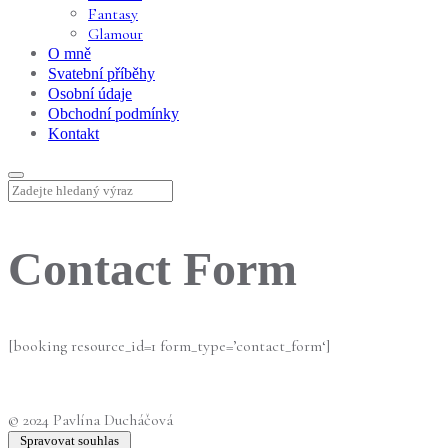
Fantasy
Glamour
O mně
Svatební příběhy
Osobní údaje
Obchodní podmínky
Kontakt
Contact Form
[booking resource_id=1 form_type=’contact_form‘]
© 2024 Pavlína Ducháčová
Spravovat souhlas