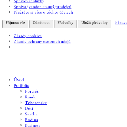
Spravovat služby
Správa {vendor_count} prodejců
Přečtěte si více o těchto účelech
Předv
Přijmout vše
Odmítnout
Předvolby
Uložit předvolby
Zásady cookies
Zásady ochrany osobních údajů
Úvod
Portfolio
Portrét
Rande
Těhotenské
Děti
Svatba
Rodina
Business