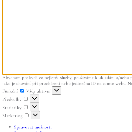
Abychom poskytli co nejlepší služby, používáme k ukládání a/nebo p
jako je chování při procházení nebo jedinečná ID na tomto webu. Nes
Funkční
Funkční
Vždy aktivní
Předvolby
Předvolby
Statistiky
Statistiky
Marketing
Marketing
Spravovat možnosti